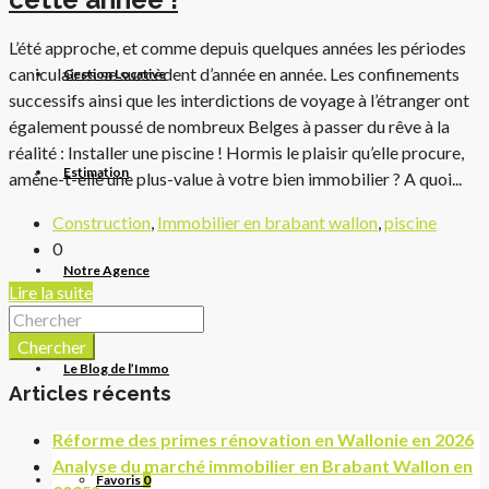
L’été approche, et comme depuis quelques années les périodes
caniculaires se succèdent d’année en année. Les confinements
Gestion Locative
successifs ainsi que les interdictions de voyage à l’étranger ont
également poussé de nombreux Belges à passer du rêve à la
réalité : Installer une piscine ! Hormis le plaisir qu’elle procure,
Estimation
amène-t-elle une plus-value à votre bien immobilier ? A quoi...
Construction
,
Immobilier en brabant wallon
,
piscine
0
Notre Agence
Lire la suite
Chercher
Le Blog de l’Immo
Articles récents
Réforme des primes rénovation en Wallonie en 2026
Analyse du marché immobilier en Brabant Wallon en
Favoris
0