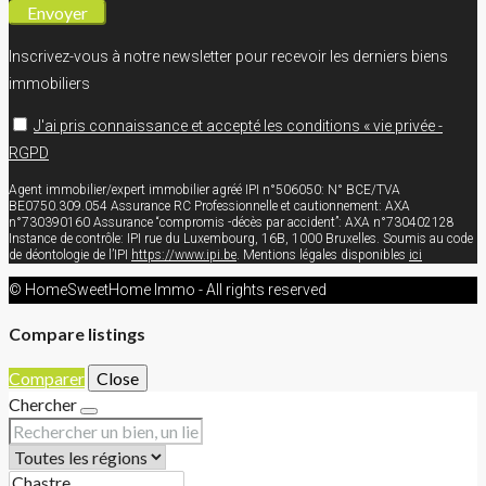
Envoyer
Inscrivez-vous à notre newsletter pour recevoir les derniers biens
immobiliers
J'ai pris connaissance et accepté les conditions « vie privée -
RGPD
Agent immobilier/expert immobilier agréé IPI n°506050: N° BCE/TVA
BE0750.309.054 Assurance RC Professionnelle et cautionnement: AXA
n°730390160 Assurance “compromis -décès par accident”: AXA n°730402128
Instance de contrôle: IPI rue du Luxembourg, 16B, 1000 Bruxelles. Soumis au code
de déontologie de l’IPI
https://www.ipi.be
. Mentions légales disponibles
ici
© HomeSweetHome Immo - All rights reserved
Compare listings
Comparer
Close
Chercher