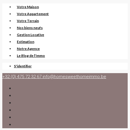
Votre Maison
Votre Appartement
Votre Terrain
Nos biens neufs
Gestion Locative
Estimation
Notre Agence
Le Blog de l’Immo
S'identifier
+32 (0) 475 72 32 67
info@homesweethomeimmo.be