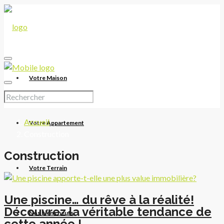
Votre Maison
Accueil
Votre Appartement
Construction
Construction
Votre Terrain
Une piscine… du rêve à la réalité!
Découvrez la véritable tendance de
Nos biens neufs
cette année !