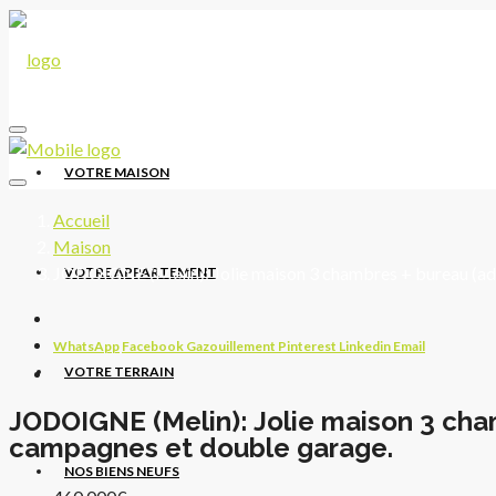
VOTRE MAISON
Accueil
Maison
JODOIGNE (Melin): Jolie maison 3 chambres + bureau (ad
VOTRE APPARTEMENT
WhatsApp
Facebook
Gazouillement
Pinterest
Linkedin
Email
VOTRE TERRAIN
JODOIGNE (Melin): Jolie maison 3 cha
campagnes et double garage.
NOS BIENS NEUFS