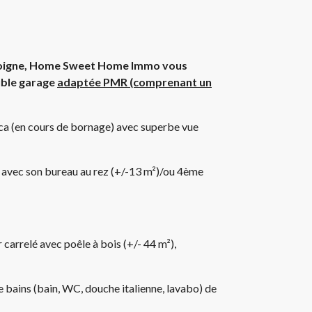
Jodoigne, Home Sweet Home Immo vous
uble garage
adaptée PMR (comprenant un
 ca (en cours de bornage) avec superbe vue
le avec son bureau au rez (+/-13 m²)/ou 4ème
 carrelé avec poêle à bois (+/- 44 m²),
e bains (bain, WC, douche italienne, lavabo) de