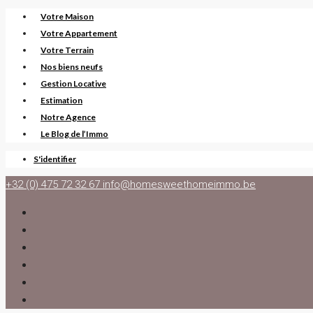
Votre Maison
Votre Appartement
Votre Terrain
Nos biens neufs
Gestion Locative
Estimation
Notre Agence
Le Blog de l’Immo
S'identifier
+32 (0) 475 72 32 67
info@homesweethomeimmo.be