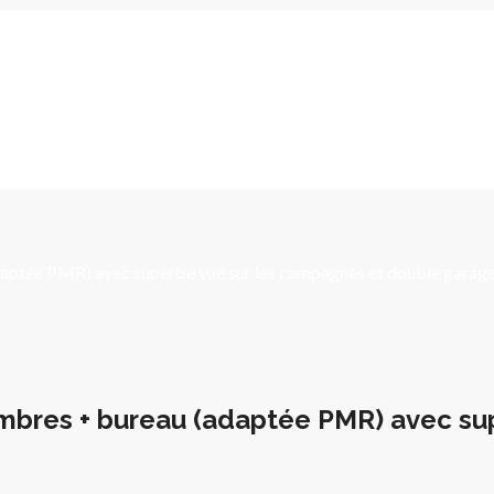
aptée PMR) avec superbe vue sur les campagnes et double garage
mbres + bureau (adaptée PMR) avec sup