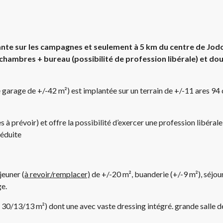
flante sur les campagnes et seulement à 5 km du centre de 
hambres + bureau (possibilité de profession libérale) et do
garage de +/-42 m²) est implantée sur un terrain de +/-11 ares 94
 à prévoir) et offre la possibilité d’exercer une profession libéra
réduite
jeuner (
à revoir/remplacer)
de +/-20 m², buanderie (+/-9 m²), séjour
e.
- 30/13/13 m²) dont une avec vaste dressing intégré. grande salle d