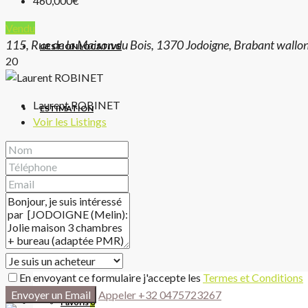
460,000€
Vendu
115, Rue de la Maison du Bois, 1370 Jodoigne, Brabant wallon
GESTION LOCATIVE
20
Laurent ROBINET
ESTIMATION
Voir les Listings
NOTRE AGENCE
LE BLOG DE L’IMMO
En envoyant ce formulaire j'accepte les
Termes et Conditions
Envoyer un Email
Appeler
+32 0475723267
Favoris
0