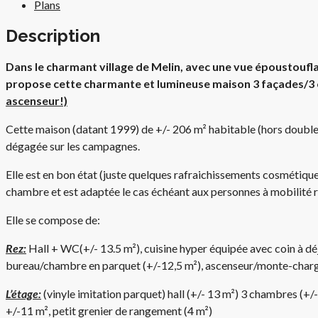
Plans
Description
Dans le charmant village de Melin, avec une vue époustou
propose cette charmante et lumineuse maison 3 façades/3 c
ascenseur!)
Cette maison (datant 1999) de +/- 206 m² habitable (hors double 
dégagée sur les campagnes.
Elle est en bon état (juste quelques rafraichissements cosmétiques
chambre et est adaptée le cas échéant aux personnes à mobilité 
Elle se compose de:
Rez:
Hall + WC(+/- 13.5 m²), cuisine hyper équipée avec coin à dé
bureau/chambre en parquet (+/-12,5 m²), ascenseur/monte-charg
L’étage:
(vinyle imitation parquet) hall (+/- 13 m²) 3 chambres (+/
+/-11 m², petit grenier de rangement (4 m²)