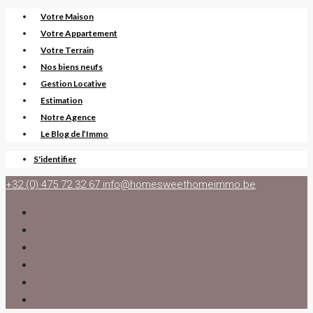
Votre Maison
Votre Appartement
Votre Terrain
Nos biens neufs
Gestion Locative
Estimation
Notre Agence
Le Blog de l’Immo
S'identifier
+32 (0) 475 72 32 67
info@homesweethomeimmo.be