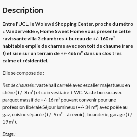
Description
Entre l’UCL, le Woluwé Shopping Center, proche du métro
« Vandervelde », Home Sweet Home vous présente cette
ravissante villa 3 chambres + bureau de +/- 160 m²
habitable emplie de charme avec son toit de chaume (rare
!) et sise sur un terrain de +/- 466 m² dans un clos très
calme et résidentiel.
Elle se compose de :
Rez de chaussée :
vaste hall carrelé avec escalier majestueux en
chêne (+/- 8 m²) et coin vestiaire + WC. Vaste bureau avec
parquet massif de +/- 16 m² pouvant convenir pour une
profession libérale Séjour lumineux (+/- 34 m²) avec poêle au
gaz, cuisine séparée (+/- 9 m² – à revoir) , buanderie, garage (+/-
19 m²).
Etage :