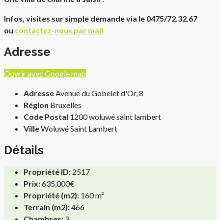
Infos, visites sur simple demande via le 0475/72.32.67
ou
contactez-nous par mail
Adresse
Ouvrir avec Google map
Adresse
Avenue du Gobelet d'Or, 8
Région
Bruxelles
Code Postal
1200 woluwé saint lambert
Ville
Woluwé Saint Lambert
Détails
Propriété ID:
2517
Prix:
635,000€
Propriété (m2):
160 m²
Terrain (m2):
466
Chambres:
3