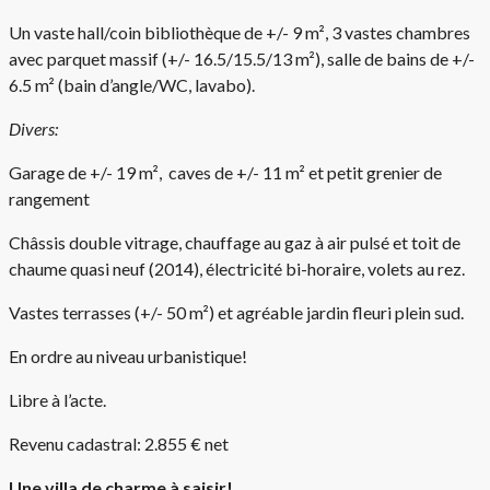
Un vaste hall/coin bibliothèque de +/- 9 m², 3 vastes chambres
avec parquet massif (+/- 16.5/15.5/13 m²), salle de bains de +/-
6.5 m² (bain d’angle/WC, lavabo).
Divers:
Garage de +/- 19 m², caves de +/- 11 m² et petit grenier de
rangement
Châssis double vitrage, chauffage au gaz à air pulsé et toit de
chaume quasi neuf (2014), électricité bi-horaire, volets au rez.
Vastes terrasses (+/- 50 m²) et agréable jardin fleuri plein sud.
En ordre au niveau urbanistique!
Libre à l’acte.
Revenu cadastral: 2.855 € net
Une villa de charme à saisir!