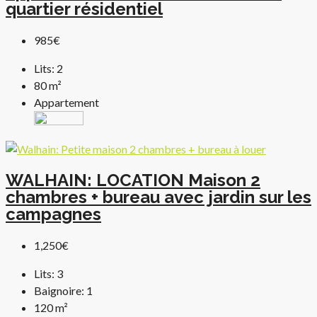
quartier résidentiel
985€
Lits:
2
80
m²
Appartement
WALHAIN: LOCATION Maison 2
chambres + bureau avec jardin sur les
campagnes
1,250€
Lits:
3
Baignoire:
1
120
m²