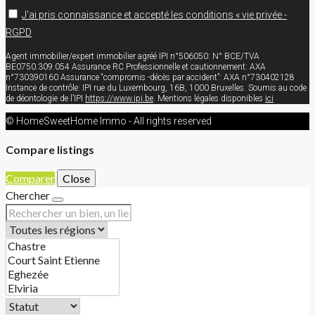
J'ai pris connaissance et accepté les conditions « vie privée -
RGPD
Agent immobilier/expert immobilier agréé IPI n°506050: N° BCE/TVA
BE0750.309.054 Assurance RC Professionnelle et cautionnement: AXA
n°730390160 Assurance “compromis -décès par accident”: AXA n°730402128
Instance de contrôle: IPI rue du Luxembourg, 16B, 1000 Bruxelles. Soumis au code
de déontologie de l’IPI
https://www.ipi.be
. Mentions légales disponibles
ici
© HomeSweetHome Immo - All rights reserved
Compare listings
Comparer
Close
Chercher