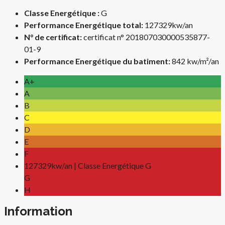
Classe Energétique :
G
Performance Energétique total:
127329kw/an
N° de certificat:
certificat n° 201807030000535877-
01-9
Performance Energétique du batiment:
842 kw/m²/an
A+
A
B
C
D
E
F
127329kw/an | Classe Energétique G
G
H
Information