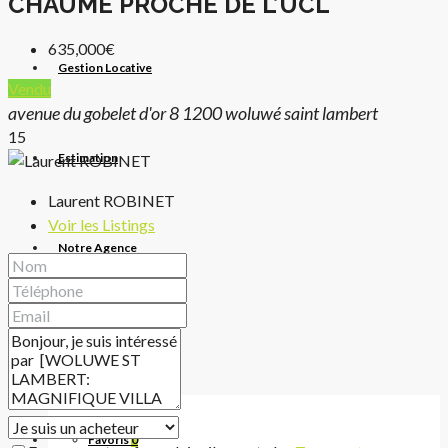
CHAUME PROCHE DE L’UCL
635,000€
Gestion Locative
Vendu
avenue du gobelet d'or 8 1200 woluwé saint lambert
15
Estimation
Laurent ROBINET
Voir les Listings
Notre Agence
Le Blog de l’Immo
Favoris
0