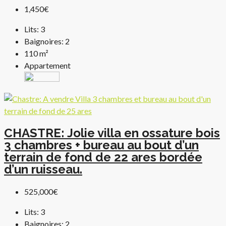
1,450€
Lits:
3
Baignoires:
2
110
m²
Appartement
CHASTRE: Jolie villa en ossature bois
3 chambres + bureau au bout d’un
terrain de fond de 22 ares bordée
d’un ruisseau.
525,000€
Lits:
3
Baignoires:
2