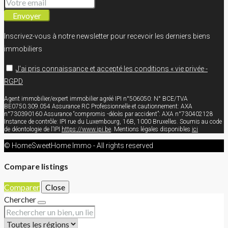
Envoyer
Inscrivez-vous à notre newsletter pour recevoir les derniers biens
immobiliers
J'ai pris connaissance et accepté les conditions « vie privée -
RGPD
Agent immobilier/expert immobilier agréé IPI n°506050: N° BCE/TVA
BE0750.309.054 Assurance RC Professionnelle et cautionnement: AXA
n°730390160 Assurance “compromis -décès par accident”: AXA n°730402128
Instance de contrôle: IPI rue du Luxembourg, 16B, 1000 Bruxelles. Soumis au code
de déontologie de l’IPI
https://www.ipi.be
. Mentions légales disponibles
ici
© HomeSweetHome Immo - All rights reserved
Compare listings
Comparer
Close
Chercher