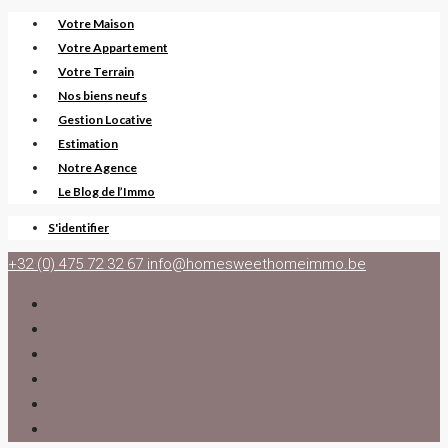
Votre Maison
Votre Appartement
Votre Terrain
Nos biens neufs
Gestion Locative
Estimation
Notre Agence
Le Blog de l’Immo
S'identifier
+32 (0) 475 72 32 67
info@homesweethomeimmo.be