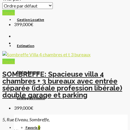
Vendu
Gestion Locative
399,000€
Estimation
Vendu
Notre Agence
SOMBREFFE: Spacieuse villa 4
chambres + 3 bureaux avec entrée
séparée (idéale profession libérale)
double garage et parking
Le Blog de l’Immo
399,000€
5, Rue Elveau, Sombreffe,
Favoris
0