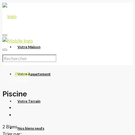
Votre Maison
Accueil
Votre Appartement
Piscine
Piscine
Votre Terrain
2 Biens
Nos biens neufs
Trier par: