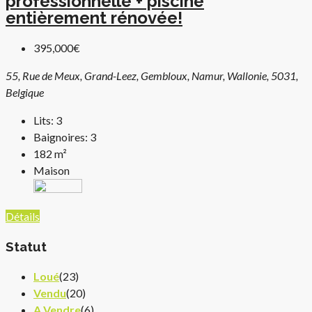
professionnelle + piscine
entièrement rénovée!
395,000€
55, Rue de Meux, Grand-Leez, Gembloux, Namur, Wallonie, 5031,
Belgique
Lits:
3
Baignoires:
3
182
m²
Maison
Détails
Statut
Loué
(23)
Vendu
(20)
A Vendre
(6)