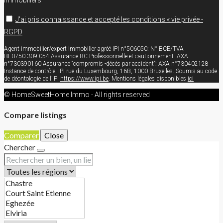
J'ai pris connaissance et accepté les conditions « vie privée -
RGPD
Agent immobilier/expert immobilier agréé IPI n°506050: N° BCE/TVA
BE0750.309.054 Assurance RC Professionnelle et cautionnement: AXA
n°730390160 Assurance “compromis -décès par accident”: AXA n°730402128
Instance de contrôle: IPI rue du Luxembourg, 16B, 1000 Bruxelles. Soumis au code
de déontologie de l’IPI
https://www.ipi.be
. Mentions légales disponibles
ici
© HomeSweetHome Immo - All rights reserved
Compare listings
Comparer
Close
Chercher