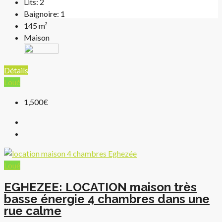
Lits:
2
Baignoire:
1
145
m²
Maison
Détails
Loué
1,500€
Loué
EGHEZEE: LOCATION maison très
basse énergie 4 chambres dans une
rue calme