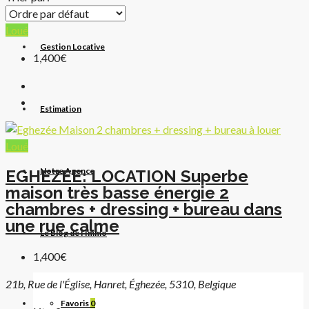
Loué
Gestion Locative
1,400€
Estimation
Loué
Notre Agence
EGHEZEE: LOCATION Superbe
maison très basse énergie 2
chambres + dressing + bureau dans
une rue calme
Le Blog de l’Immo
1,400€
21b, Rue de l'Église, Hanret, Éghezée, 5310, Belgique
Favoris
0