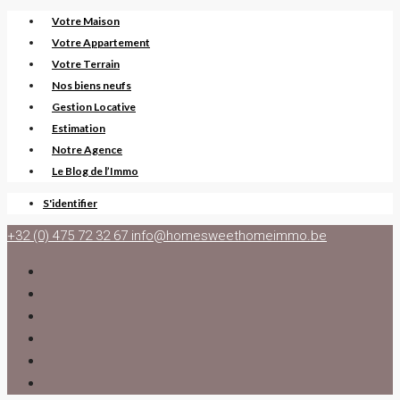
Votre Maison
Votre Appartement
Votre Terrain
Nos biens neufs
Gestion Locative
Estimation
Notre Agence
Le Blog de l’Immo
S'identifier
+32 (0) 475 72 32 67
info@homesweethomeimmo.be