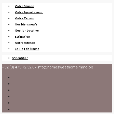
Votre Maison
Votre Appartement
Votre Terrain
Nos biens neufs
Gestion Locative
Estimation
Notre Agence
Le Blog de l’Immo
S'identifier
+32 (0) 475 72 32 67
info@homesweethomeimmo.be