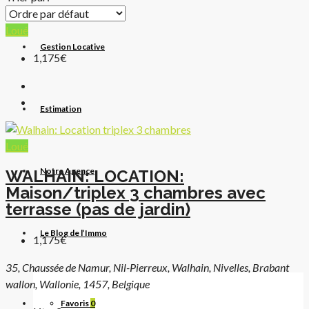
Loué
Gestion Locative
1,175€
Estimation
Loué
Notre Agence
WALHAIN: LOCATION:
Maison/triplex 3 chambres avec
terrasse (pas de jardin)
Le Blog de l’Immo
1,175€
35, Chaussée de Namur, Nil-Pierreux, Walhain, Nivelles, Brabant
wallon, Wallonie, 1457, Belgique
Favoris
0