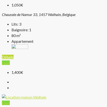
1,050€
Chaussée de Namur 33, 1457 Walhain, Belgique
Lits:
3
Baignoire:
1
80
m²
Appartement
Détails
Loué
1,400€
Loué