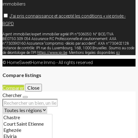
immobiliers
J'ai pris connaissance et accepté les conditions « vie privée -
RGPD
Agent immobilier/expert immobilier agréé IPI n°506050: N° BCE/TVA
BE0750.309.054 Assurance RC Professionnelle et cautionnement: AXA
n°730390160 Assurance “compromis -décès par accident”: AXA n°730402128
Instance de contrôle: IPI rue du Luxembourg, 16B, 1000 Bruxelles. Soumis au code
de déontologie de l’IPI
https://www.ipi.be
. Mentions légales disponibles
ici
© HomeSweetHome Immo - All rights reserved
Compare listings
Comparer
Close
Chercher