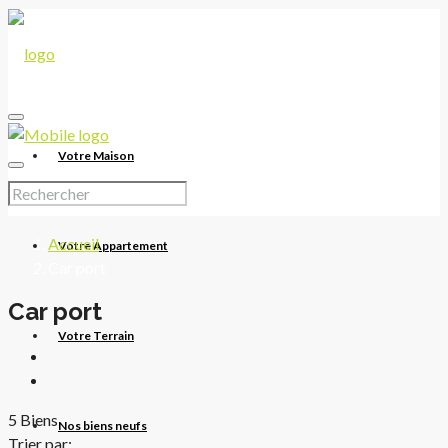
Votre Maison
Accueil
Votre Appartement
Car port
Car port
Votre Terrain
5 Biens
Nos biens neufs
Trier par: