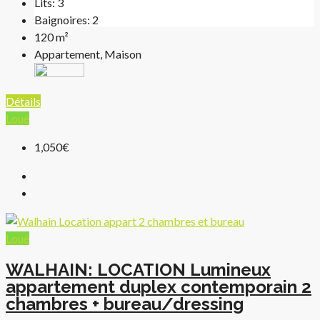
Lits:
3
Baignoires:
2
120
m²
Appartement, Maison
Détails
Loué
1,050€
Loué
WALHAIN: LOCATION Lumineux
appartement duplex contemporain 2
chambres + bureau/dressing