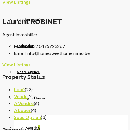
View Listings
Laurent ROBINET
Gestion Locative
Agent Immobilier
Mobile
+32 0475723267
Estimation
Email
info@homesweethomeimmo.be
View Listings
Notre Agence
Property Status
Loué
(23)
Vendu
(20)
Le Blog de l’Immo
A Vendre
(6)
A Louer
(4)
Sous Option
(3)
Favoris
0
Property Type