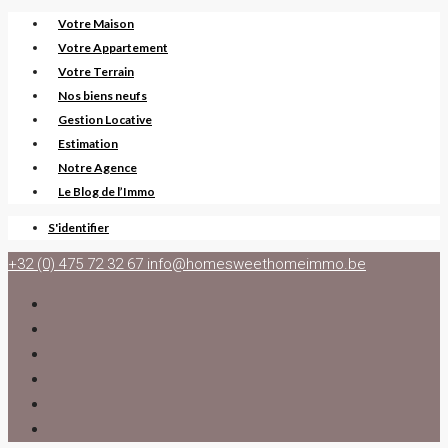
Votre Maison
Votre Appartement
Votre Terrain
Nos biens neufs
Gestion Locative
Estimation
Notre Agence
Le Blog de l’Immo
S'identifier
+32 (0) 475 72 32 67
info@homesweethomeimmo.be