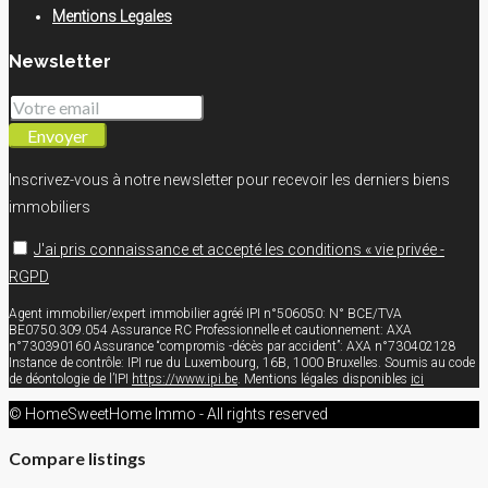
Mentions Legales
Newsletter
Envoyer
Inscrivez-vous à notre newsletter pour recevoir les derniers biens
immobiliers
J'ai pris connaissance et accepté les conditions « vie privée -
RGPD
Agent immobilier/expert immobilier agréé IPI n°506050: N° BCE/TVA
BE0750.309.054 Assurance RC Professionnelle et cautionnement: AXA
n°730390160 Assurance “compromis -décès par accident”: AXA n°730402128
Instance de contrôle: IPI rue du Luxembourg, 16B, 1000 Bruxelles. Soumis au code
de déontologie de l’IPI
https://www.ipi.be
. Mentions légales disponibles
ici
© HomeSweetHome Immo - All rights reserved
Compare listings