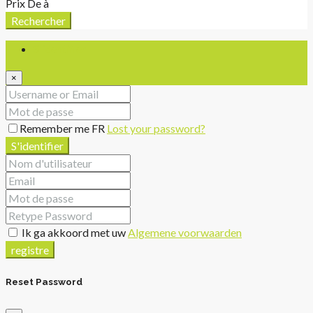
Prix
De
à
Rechercher
S'identifier
×
Remember me FR
Lost your password?
S'identifier
Ik ga akkoord met uw
Algemene voorwaarden
registre
Reset Password